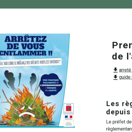
Pre
de l
file_download
arret
file_download
guide
Les rè
depuis
Le préfet de
règlementant