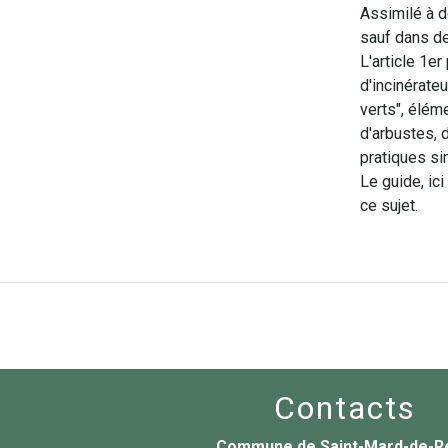
Assimilé à d
sauf dans de
L'article 1er 
d'incinérate
verts", élém
d'arbustes, 
pratiques sim
Le guide, ic
ce sujet.
Contacts
Commune de Saint-Mard-de-R